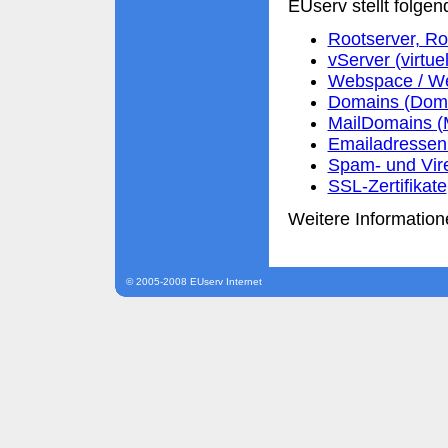
EUserv stellt folgen
Rootserver, Ro
vServer (virtue
Webspace / We
Domains (Domai
MailDomains (
Emailadressen 
Spam- und Vir
SSL-Zertifikate
Weitere Information
© 2005-2008 EUserv Internet